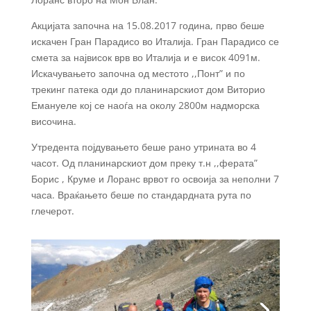
Акцијата започна на 15.08.2017 година, прво беше
искачен Гран Парадисо во Италија. Гран Парадисо се
смета за највисок врв во Италија и е висок 4091м.
Искачувањето започна од местото ,,Понт” и по
трекинг патека оди до планинарскиот дом Виторио
Емануеле кој се наоѓа на околу 2800м надморска
височина.
Утредента појдувањето беше рано утрината во 4
часот. Од планинарскиот дом преку т.н ,,ферата”
Борис , Круме и Лоранс врвот го освоија за неполни 7
часа. Враќањето беше по стандардната рута по
глечерот.