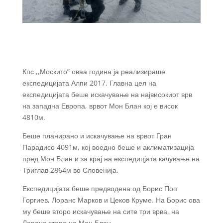
Кпс ,,Москито” оваа година ја реализираше
експедицијата Алпи 2017. Главна цел на
експедицијата беше искачување на највисокиот врв
на западна Европа, врвот Мон Блан кој е висок
4810м.
Беше планирано и искачување на врвот Гран
Парадисо 4091м, кој воедно беше и аклиматизација
пред Мон Блан и за крај на експедицјата качување на
Триглав 2864м во Словенија.
Експедицијата беше предводена од Борис Поп
Горгиев, Лоранс Марков и Цеков Круме. На Борис ова
му беше второ искачување на сите три врва, на
Лоранс второ на Мон Блан.