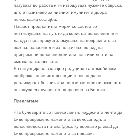
патуваат до работа и ги извршуваат нужните обврски,
што е позитивно за нивниот имунитет и добра
психолошка состојба.
Нашиот предлог итни мерки се состои во
поттикнување на луѓето да користат велосипед или
да одат пеш преку зголемување на површините за
возење велосипед и за пешачење во вид на
привремени велосипедски или пешачки ленти на
сметка на коловозите.
Во ситуација на значајно редуциран автомобилски
сообраќај, овие интервенции е лесно да се
реализираат без никакви негативни ефекти, како што
покажува евалуацијата направена во Берлин.
Предлагаме:
-На булеварите со повеќе ленти, најдесната лента да
биде привремено наменета за велосипеди, а
велосипедската патека (доколку воопшто ја има) да
биде привремено наменета за пешаци.