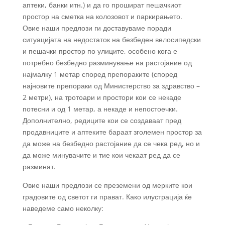
аптеки, банки итн.) и да го прошират пешачкиот
простор на сметка на колозовот и паркирањето.
Овие наши предлози ги доставуваме поради
ситуацијата на недостаток на безбеден велосипедски
и пешачки простор по улиците, особено кога е
потребно безбедно разминување на растојание од
најмалку 1 метар според препораките (според
најновите препораки од Министерство за здравство –
2 метри), на тротоари и простори кои се некаде
потесни и од 1 метар, а некаде и непостоечки.
Дополнително, редиците кои се создаваат пред
продавниците и аптеките бараат зголемен простор за
да може на безбедно растојание да се чека ред, но и
да може минувачите и тие кои чекаат ред да се
разминат.
Овие наши предлози се преземени од мерките кои
градовите од светот ги прават. Како илустрација ќе
наведеме само неколку: