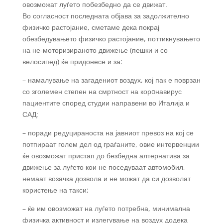
овозможат луѓето побезбедно да се движат.
Во согласност последната објава за задолжително
физичко растојание, сметаме дека покрај
обезбедувањето физичко растојание, поттикнувањето
на не-моторизираното движење (пешки и со
велосипед) ќе придонесе и за:
– намалување на загадениот воздух, кој пак е поврзан
со зголемен степен на смртност на корoнавирус
пациентите според студии направени во Италија и
САД;
– поради редуцираноста на јавниот превоз на кој се
потпираат голем дел од граѓаните, овие интервенции
ќе овозможат пристап до безбедна алтернатива за
движење за луѓето кои не поседуваат автомобил,
немаат возачка дозвола и не можат да си дозволат
користење на такси;
– ќе им овозможат на луѓето потребна, минимална
физичка активност и излегување на воздух додека