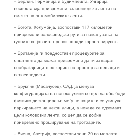
– Берлин, Германија и Будимпешта, Унгарија
воспоставија привремени велосипедски ленти на
сметка на автомобилските ленти.
– Богота, Колумбија, воспостави 117 километри
привремени велосипедски рути за намалување на
гужвите во јавниот превоз поради корона-вирусот.
– Британија ги поедностави процедурите за
општините да можат привремено да ги затварат
сообраќајниците во корист на простор за пешаци и
велосипедисти.
– Бруклин (Масачусец), САД, ја менува
конфигурацијата на повеќе улици со цел да обезбеди
физичко дистанцирање меѓу пешаците и се укинува
паркирањето на некои улици, а некаде се одземаат
цели коловозни ленти, со цел да се добие
привремено проширување на тротоарите.
– Виена, Австрија, воспостави зони 20 во маалата