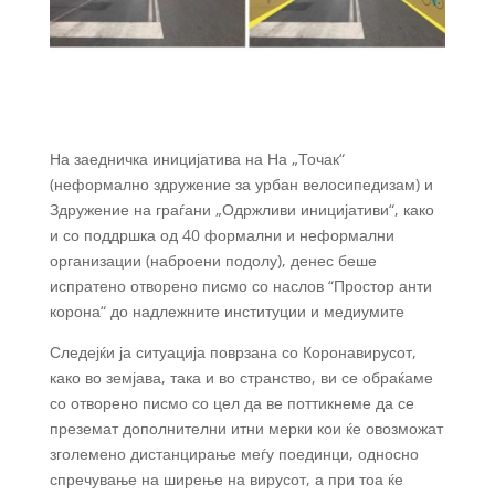
На заедничка иницијатива на На „Точак“
(неформално здружение за урбан велосипедизам) и
Здружение на граѓани „Одржливи иницијативи“, како
и со поддршка од 40 формални и неформални
организации (наброени подолу), денес беше
испратено отворено писмо со наслов “Простор анти
корона“ до надлежните институции и медиумите
Следејќи ја ситуација поврзана со Коронавирусот,
како во земјава, така и во странство, ви се обраќаме
со отворено писмо со цел да ве поттикнеме да се
преземат дополнителни итни мерки кои ќе овозможат
зголемено дистанцирање меѓу поединци, односно
спречување на ширење на вирусот, а при тоа ќе