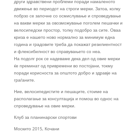
други здравствени проблеми поради намаленото
движење во периодот на строги мерки. Затоа, колку
побрзо се започне со осмислување и спроведување
на вакви мерки за овозможување поголем пешачки и
велосипедски простор, толку подобро за сите. Оваа
криза е нашето ново нормално за минимум една
година и градовите треба да покажат резилиентност
и флексибилност во справувањето со неа.
На подолг рок се надеваме дека дел од овие мерки
ќе преминат од привремени во постојани, токму
поради корисноста за општото добро и здравје на
граѓаните.
Ние, велосипедистите и пешаците, стоиме на
располагање за консултација и помош во однос на
спроведување на овие мерки.
Клуб за планинарски спортови
Москито 2015, Кочани