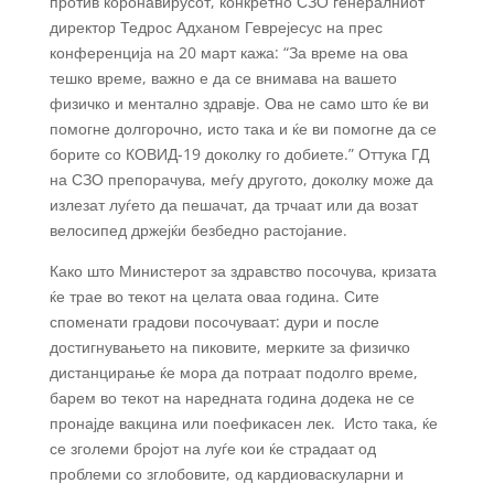
против коронавирусот, конкретно СЗО генералниот
директор Тедрос Адханом Геврејесус на прес
конференција на 20 март кажа: “За време на ова
тешко време, важно е да се внимава на вашето
физичко и ментално здравје. Ова не само што ќе ви
помогне долгорочно, исто така и ќе ви помогне да се
борите со КОВИД-19 доколку го добиете.” Оттука ГД
на СЗО препорачува, меѓу другото, доколку може да
излезат луѓето да пешачат, да трчаат или да возат
велосипед држејќи безбедно растојание.
Како што Министерот за здравство посочува, кризата
ќе трае во текот на целата оваа година. Сите
споменати градови посочуваат: дури и после
достигнувањето на пиковите, мерките за физичко
дистанцирање ќе мора да потраат подолго време,
барем во текот на наредната година додека не се
пронајде вакцина или поефикасен лек. Исто така, ќе
се зголеми бројот на луѓе кои ќе страдаат од
проблеми со зглобовите, од кардиоваскуларни и