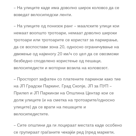
– На улиците каде има доволно широк коловоз да се
воведат велосипедски ленти.
– На улиците од понизок ранг – маалските улици кои
немаат воопшто тротоари, немаат доволно широки
тротоари или тротоарите се користат за паркирање,
да се воспостави зона 20, односно ограничување на
движење од најмногу 20 км/ч со цел да се овозможи
безбедно споделено користење од пешаци,
велосипедисти и моторни возила на коловозот.
– Просторот зафатен со платените паркинзи како тие
на ЈП Градски Паркинг, Град Скопје, ЈП за ПУП –
Прилеп и ЈП Паркинзи на Општина Центар кои се
долж улиците (и на сметка на тротоарите/односно
улиците) да се врати на пешаците и
велосипедистите.
– Сите општини да ги лоцираат местата каде особено
се групираат граѓаните чекајќи ред (пред маркети,