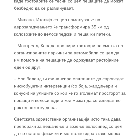
каде тротоарите се тесни со цел пешаците да можат
безбедно да се разминуваат.
– Милано, Италија со цел намалување на
аерозагадувањето ќе трансформира 35 км од
коловозите во велосипедски и пешачки патеки.
– Монтреал, Канада прошири тротоари на сметка на
организираните паркинзи за автомобили со цел да
им помогне на пешаците да одржуваат растојание
еден од друг.
– Нов Зеланд ги финансира општините да спроведат
нискобуџетни интервенции (со боја, жардињери и
конуси) на улиците со кои ќе го зголемат просторот за
пешаци и велосипеди и кои можат да се изведат во
рок од неколку дена.
Светската здравствена организација исто така дава
препораки за пешачење и возење велосипед со цел
да се остане физички и ментално здрав како мерка