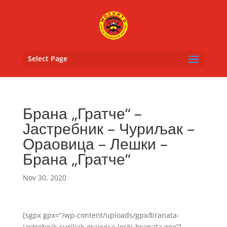
Select Page
Брана „Гратче“ –
Јастребник – Чуриљак –
Ораовица – Лешки –
Брана „Гратче“
Nov 30, 2020
[sgpx gpx=”/wp-content/uploads/gpx/branata-
jastrebnik-curiljak-oraovica-leski-branata.gpx”]