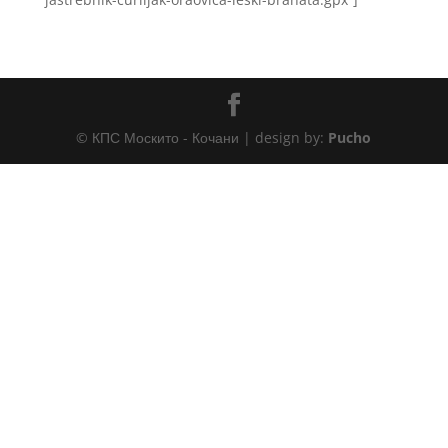
© КПС Москито - Кочани | design by:
Pucho