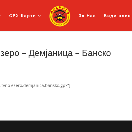
г
GPX Карти
За Нас
Биди член
зеро – Демјаница – Банско
e,tvno ezero,demjanica,bansko.gpx”]