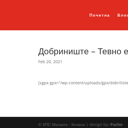
Почетна
Бло
Добриниште – Тевно е
Feb 20, 2021
[sgpx gpx=”/wp-content/uploads/gpx/dobrilist
© КПС Москито - Кочани | design by:
Pucho