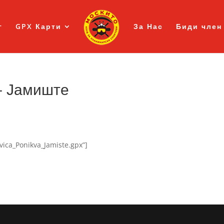
г
GPX Карти
За Нас
Биди член
– Јамиште
vica_Ponikva_Jamiste.gpx”]