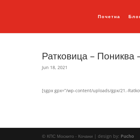
Почетна
Бло
Ратковица – Пониква 
Jun 18, 2021
[sgpx gpx=”/wp-content/uploads/gpx/21.-Ratko
© КПС Москито - Кочани | design by:
Pucho